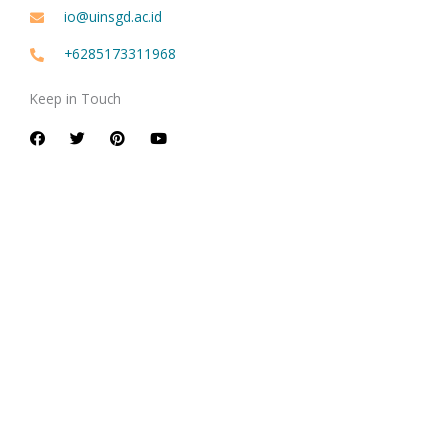
io@uinsgd.ac.id
+6285173311968
Keep in Touch