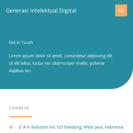
Skip
Generasi Intelektual Digital
to
content
Get in Touch
Lorem ipsum dolor sit amet, consectetur adipiscing elit.
Ut elit tellus, luctus nec ullamcorper mattis, pulvinar
dapibus leo.
Contact Us
Jl. A.H. Nasution No.105 Bandung, West Java, Indonesia