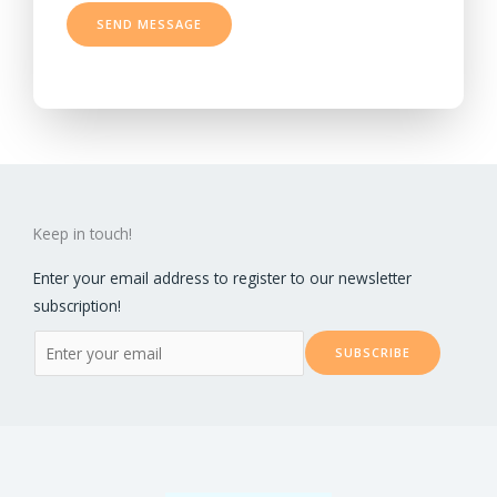
n
a
SEND MESSAGE
e
p
T
h
e
T
x
e
t
x
t
Keep in touch!
Enter your email address to register to our newsletter
subscription!
E
SUBSCRIBE
m
a
i
l
*